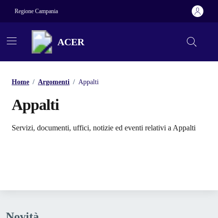
Vai ai contenuti
Vai al footer
Regione Campania
ACER
Home
/
Argomenti
/
Appalti
Appalti
Dettagli dell'argomento
Servizi, documenti, uffici, notizie ed eventi relativi a Appalti
Novità