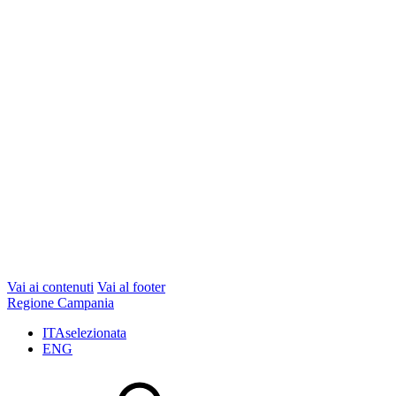
Vai ai contenuti
Vai al footer
Regione Campania
ITA
selezionata
ENG