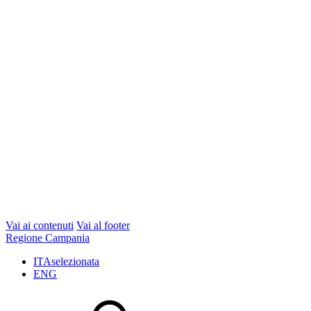
Vai ai contenuti
Vai al footer
Regione Campania
ITA
selezionata
ENG