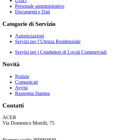
Uffici
Personale amministrativo
Documenti e Dati
Categorie di Servizio
Autorizzazioni
Servizi per l’Utenza Residenziale
Servizi per i Conduttori di Locali Commerciali
Novità
Notizie
Comunicati
Avvisi
Rassegna Stampa
Contatti
ACER
Via Domenico Morelli, 75
Numero verde: 800994840