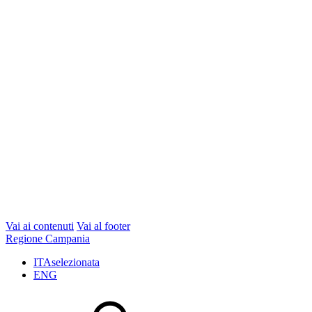
Vai ai contenuti
Vai al footer
Regione Campania
ITA
selezionata
ENG