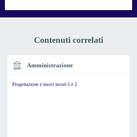
Valuta 1 stelle su 5
Valuta 2 stelle su 5
Valuta 3 stelle su 5
Valuta 4 stelle su 5
Valuta 5 stelle su 5
Contenuti correlati
Amministrazione
Progettazione e nuovi lavori 1 e 2