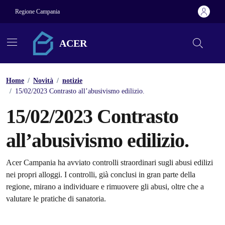
Vai ai contenuti
Vai al footer
Regione Campania
ACER
Home
/
Novità
/
notizie
/
15/02/2023 Contrasto all’abusivismo edilizio.
15/02/2023 Contrasto
all’abusivismo edilizio.
Dettagli della notizia
Acer Campania ha avviato controlli straordinari sugli abusi edilizi
nei propri alloggi. I controlli, già conclusi in gran parte della
regione, mirano a individuare e rimuovere gli abusi, oltre che a
valutare le pratiche di sanatoria.