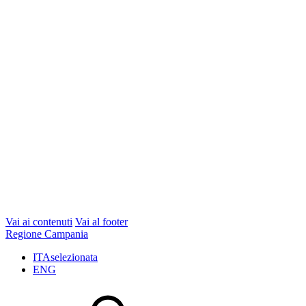
Vai ai contenuti
Vai al footer
Regione Campania
ITA
selezionata
ENG