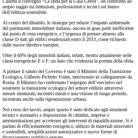
Caserta il convegno “La sfida per la Casa Green”, un confronto ad
ampio raggio tra istituzioni, professionisti e tecnici sul futuro
dell’edilizia sostenibile.
Al centro del dibattito, le strategie per ridurre l’impatto ambientale
del patrimonio immobiliare italiano, ancora in gran parte inefficiente
dal punto di vista energetico, e l’urgenza di portare almeno alla
classe D tutti gli edifici residenziali entro il 2033, come richiesto
dalle nuove direttive europee.
Oltre il 60% degli immobili italiani, infatti, rientra attualmente nelle
classi energetiche E o F: un dato che evidenzia la portata della sfida.
A portare il saluto del Governo è stato il Ministro della Transizione
Ecologica, Gilberto Pichetto Fratin, intervenuto in collegamento da
Roma. Il Ministro ha confermato l’impegno dell’esecutivo nel
sostenere la transizione ecologica del settore edilizio attraverso
misure strutturali, incentivi mirati e una visione di lungo periodo,
incentrata anche sulla rigenerazione urbana.
Nel corso dei lavori, ampio spazio è stato dedicato agli strumenti
tecnici e normativi a disposizione di cittadini, imprese e
amministrazioni per accelerare gli interventi di riqualificazione. Si è
parlato di efficientamento energetico, utilizzo di materiali innovativi
e sostenibili, semplificazioni autorizzative e nuove forme di
finanziamento pubblico-privato.