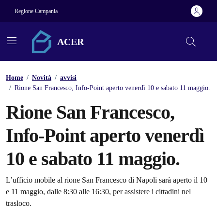
Vai ai contenuti
Vai al footer
Regione Campania
ACER
Home
/
Novità
/
avvisi
/
Rione San Francesco, Info-Point aperto venerdì 10 e sabato 11 maggio.
Rione San Francesco,
Info-Point aperto venerdì
10 e sabato 11 maggio.
Dettagli della notizia
L’ufficio mobile al rione San Francesco di Napoli sarà aperto il 10
e 11 maggio, dalle 8:30 alle 16:30, per assistere i cittadini nel
trasloco.