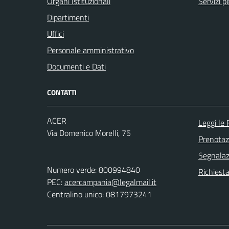
Organi Istituzionali
Servizi p
Dipartimenti
Uffici
Personale amministrativo
Documenti e Dati
CONTATTI
ACER
Leggi le
Via Domenico Morelli, 75
Prenota
Segnalazi
Numero verde: 800994840
Richiest
PEC:
acercampania@legalmail.it
Centralino unico: 0817973241