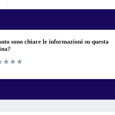
nto sono chiare le informazioni su questa
ina?
a 1 stelle su 5
luta 2 stelle su 5
Valuta 3 stelle su 5
Valuta 4 stelle su 5
Valuta 5 stelle su 5