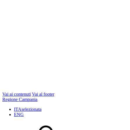
Vai ai contenuti
Vai al footer
Regione Campania
ITA
selezionata
ENG