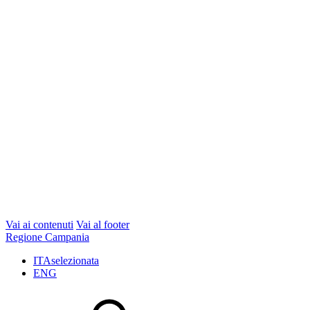
Vai ai contenuti
Vai al footer
Regione Campania
ITA
selezionata
ENG