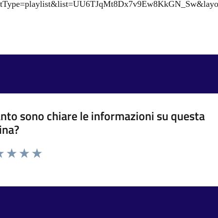
listType=playlist&list=UU6TJqMt8Dx7v9Ew8KkGN_Sw&layou
nto sono chiare le informazioni su questa
ina?
a 1 stelle su 5
luta 2 stelle su 5
Valuta 3 stelle su 5
Valuta 4 stelle su 5
Valuta 5 stelle su 5