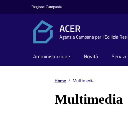
Vai ai contenuti
Vai al footer
Regione Campania
ACER
Agenzia Campana per l'Edilizia Res
Amministrazione
Novità
Servizi
Home
/
Multimedia
Multimedia