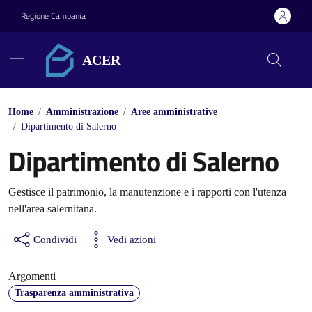
Vai ai contenuti
Vai al footer
Regione Campania
ACER
Home
/
Amministrazione
/
Aree amministrative
/
Dipartimento di Salerno
Dipartimento di Salerno
Gestisce il patrimonio, la manutenzione e i rapporti con l'utenza
nell'area salernitana.
Condividi
Vedi azioni
Argomenti
Trasparenza amministrativa