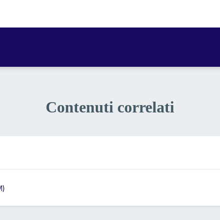
a 1 stelle su 5
luta 2 stelle su 5
Valuta 3 stelle su 5
Valuta 4 stelle su 5
Valuta 5 stelle su 5
Contenuti correlati
M)