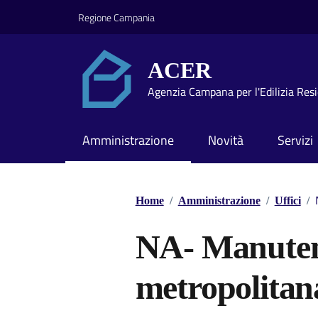
Vai ai contenuti
Vai al footer
Regione Campania
ACER
Agenzia Campana per l'Edilizia Res
Amministrazione
Novità
Servizi
Home
/
Amministrazione
/
Uffici
/
NA- Manuten
metropolitan