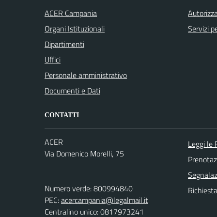
ACER Campania
Autorizza
Organi Istituzionali
Servizi p
Dipartimenti
Uffici
Personale amministrativo
Documenti e Dati
CONTATTI
ACER
Leggi le
Via Domenico Morelli, 75
Prenota
Segnalazi
Numero verde: 800994840
Richiest
PEC:
acercampania@legalmail.it
Centralino unico: 0817973241