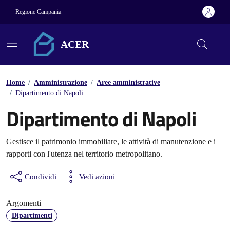
Vai ai contenuti
Vai al footer
Regione Campania
ACER
Home
/
Amministrazione
/
Aree amministrative
/
Dipartimento di Napoli
Dipartimento di Napoli
Gestisce il patrimonio immobiliare, le attività di manutenzione e i
rapporti con l'utenza nel territorio metropolitano.
Condividi
Vedi azioni
Argomenti
Dipartimenti