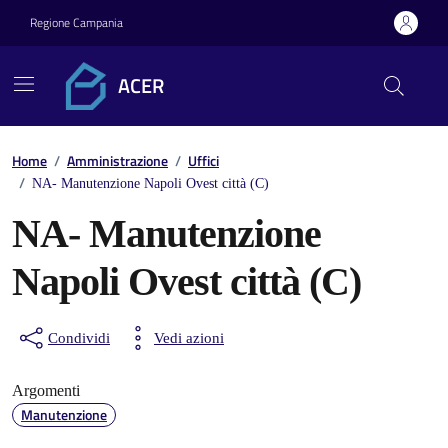
Vai ai contenuti
Vai al footer
Regione Campania
ACER
Home
/
Amministrazione
/
Uffici
/
NA- Manutenzione Napoli Ovest città (C)
NA- Manutenzione
Napoli Ovest città (C)
Condividi
Vedi azioni
Argomenti
Manutenzione