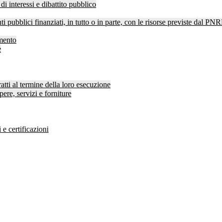
di interessi e dibattito pubblico
ti pubblici finanziati, in tutto o in parte, con le risorse previste dal P
amento
e
atti al termine della loro esecuzione
pere, servizi e forniture
 e certificazioni