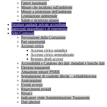
Fattori inquinanti
Misure che incidono sull'ambiente
Misure a protezione dell'ambiente
Legislazione ambientale
Salute e sicurezza umana
Strutture sanitarie private accreditate
Interventi straordinari e di emergenza
Altri Contenuti
Prevenzione della Corruzione
Pari opportunità
Accesso civico
Accesso civico semplice
Accesso civico generalizzato
Registro degli accessi
Accessibilità e Catalogo dei dati, metadati e banche dati
Elezioni trasparenti
Attuazione misure PNRR
Segnalazione di condotte illecite – whistleblowing
Assicurazioni
Eventi avversi
Risarcimenti erogati
Privacy
Indicatore visite Amministrazione Trasparente
Dati ulteriori