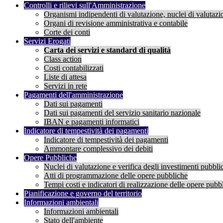
Controlli e rilievi sull'Amministrazione
Organismi indipendenti di valutazione, nuclei di valutazi
Organi di revisione amministrativa e contabile
Corte dei conti
Servizi Erogati
Carta dei servizi e standard di qualità
Class action
Costi contabilizzati
Liste di attesa
Servizi in rete
Pagamenti dell'amministrazione
Dati sui pagamenti
Dati sui pagamenti del servizio sanitario nazionale
IBAN e pagamenti informatici
Indicatore di tempestività dei pagamenti
Indicatore di tempestività dei pagamenti
Ammontare complessivo dei debiti
Opere Pubbliche
Nuclei di valutazione e verifica degli investimenti pubblic
Atti di programmazione delle opere pubbliche
Tempi costi e indicatori di realizzazione delle opere pubb
Pianificazione e governo del territorio
Informazioni ambientali
Informazioni ambientali
Stato dell'ambiente