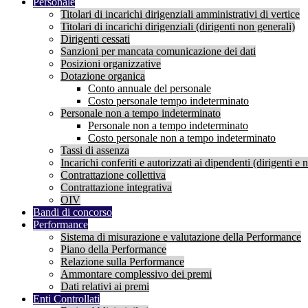
Personale
Titolari di incarichi dirigenziali amministrativi di vertice
Titolari di incarichi dirigenziali (dirigenti non generali)
Dirigenti cessati
Sanzioni per mancata comunicazione dei dati
Posizioni organizzative
Dotazione organica
Conto annuale del personale
Costo personale tempo indeterminato
Personale non a tempo indeterminato
Personale non a tempo indeterminato
Costo personale non a tempo indeterminato
Tassi di assenza
Incarichi conferiti e autorizzati ai dipendenti (dirigenti e 
Contrattazione collettiva
Contrattazione integrativa
OIV
Bandi di concorso
Performance
Sistema di misurazione e valutazione della Performance
Piano della Performance
Relazione sulla Performance
Ammontare complessivo dei premi
Dati relativi ai premi
Enti Controllati