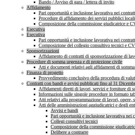
Bando / Avviso di gara / lettera di invito
Affidamento
Pari opportunità e inclusione lavorativa nei contr
Procedure di affidamento dei servizi pubblici locali
Composizione della commissione giudicatrice e C
Esecutiva
Esecutiva
Pari opportunità e inclusione lavorativa nei contr
Composizione del collegio consultivo tecnici e C
Sponsorizzazioni
Affidamento di contratti di sponsorizzazione di lavo
Procedure di somma urgenza e di protezione civile
Atti e documenti relativi agli affidamenti di somm
Finanza di progetto
Provvedimento conclusivo della procedura di valutaz
Contratti con bandi e avvisi pubblicati fino al 31 Dicem
Affidamenti diretti di lavori, servizi e forniture d
Informazioni sulle singole procedure in formato tab
Atti relativi alla programmazione di lavori, opere, s
Atti delle amministrazioni aggiudicatrici e degli en
Avvisi e bandi
Pari opportunità e inclusione lavorativa nei
Collegi consultivi tecnici
Composizione della commissione giudicatrice
Delibere a contrarre