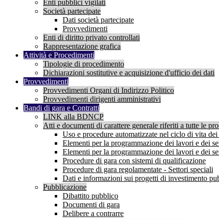
Enti pubblici vigilati
Società partecipate
Dati società partecipate
Provvedimenti
Enti di diritto privato controllati
Rappresentazione grafica
Attività e Procedimenti
Tipologie di procedimento
Dichiarazioni sostitutive e acquisizione d'ufficio dei dati
Provvedimenti
Provvedimenti Organi di Indirizzo Politico
Provvedimenti dirigenti amministrativi
Bandi di gara e Contratti
LINK alla BDNCP
Atti e documenti di carattere generale riferiti a tutte le pr
Uso e procedure automatizzate nel ciclo di vita dei 
Elementi per la programmazione dei lavori e dei serv
Elementi per la programmazione dei lavori e dei servi
Procedure di gara con sistemi di qualificazione
Procedure di gara regolamentate - Settori speciali
Dati e informazioni sui progetti di investimento pu
Pubblicazione
Dibattito pubblico
Documenti di gara
Delibere a contrarre