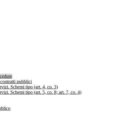
ocedure
contratti pubblici
izi. Schemi tipo (art. 4, co. 3)
zi. Schemi tipo (art. 5, co. 8; art. 7, co. 4)
bblico