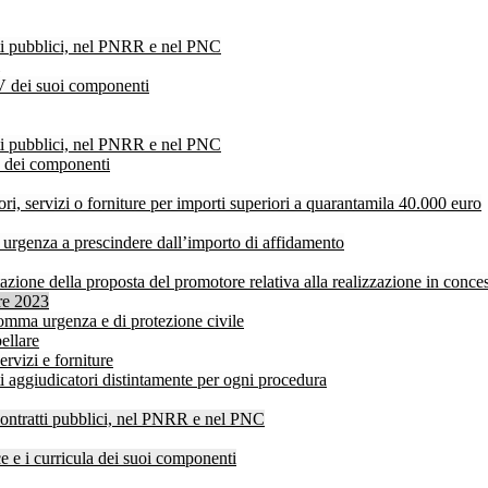
atti pubblici, nel PNRR e nel PNC
V dei suoi componenti
atti pubblici, nel PNRR e nel PNC
V dei componenti
ri, servizi o forniture per importi superiori a quarantamila 40.000 euro
a urgenza a prescindere dall’importo di affidamento
ione della proposta del promotore relativa alla realizzazione in concess
bre 2023
i somma urgenza e di protezione civile
ellare
ervizi e forniture
ti aggiudicatori distintamente per ogni procedura
 contratti pubblici, nel PNRR e nel PNC
 e i curricula dei suoi componenti