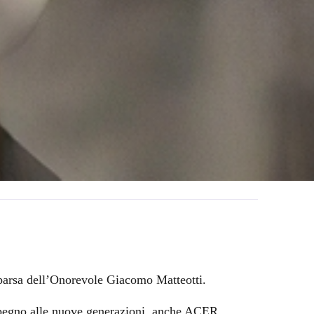
mparsa dell’Onorevole Giacomo Matteotti.
mpegno alle nuove generazioni, anche ACER