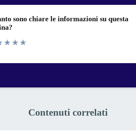
nto sono chiare le informazioni su questa
ina?
a 1 stelle su 5
luta 2 stelle su 5
Valuta 3 stelle su 5
Valuta 4 stelle su 5
Valuta 5 stelle su 5
Contenuti correlati