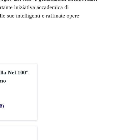
rtante iniziativa accademica di
e sue intelligenti e raffinate opere
lla Nel 100°
omo
B)