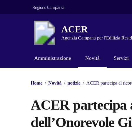
Vai ai contenuti
Vai al footer
Regione Campania
ACER
Agenzia Campana per l'Edilizia Resid
Amministrazione
Novità
Servizi
Home
/
Novità
/
notizie
/
ACER partecipa al ricor
ACER partecipa a
dell’Onorevole G