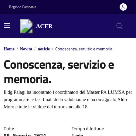
Vai ai contenuti
Vai al footer
Regione Campania
ACER
Conoscenza, servizio e memoria.
Home
/
Novità
/
notizie
/
Conoscenza, servizio e
memoria.
Dettagli della notizia
Il dg Palagi ha incontrato i coordinatori del Master PA LUMSA per
programmare le fasi finali della valutazione e ha omaggiato Aldo
Moro e tutte le vittime del terrorismo alle 18.
Data:
Tempo di lettura:
09 Maggio 2024
1 min