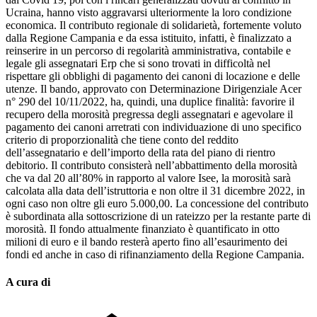
Ucraina, hanno visto aggravarsi ulteriormente la loro condizione
economica. Il contributo regionale di solidarietà, fortemente voluto
dalla Regione Campania e da essa istituito, infatti, è finalizzato a
reinserire in un percorso di regolarità amministrativa, contabile e
legale gli assegnatari Erp che si sono trovati in difficoltà nel
rispettare gli obblighi di pagamento dei canoni di locazione e delle
utenze. Il bando, approvato con Determinazione Dirigenziale Acer
n° 290 del 10/11/2022, ha, quindi, una duplice finalità: favorire il
recupero della morosità pregressa degli assegnatari e agevolare il
pagamento dei canoni arretrati con individuazione di uno specifico
criterio di proporzionalità che tiene conto del reddito
dell’assegnatario e dell’importo della rata del piano di rientro
debitorio. Il contributo consisterà nell’abbattimento della morosità
che va dal 20 all’80% in rapporto al valore Isee, la morosità sarà
calcolata alla data dell’istruttoria e non oltre il 31 dicembre 2022, in
ogni caso non oltre gli euro 5.000,00. La concessione del contributo
è subordinata alla sottoscrizione di un rateizzo per la restante parte di
morosità. Il fondo attualmente finanziato è quantificato in otto
milioni di euro e il bando resterà aperto fino all’esaurimento dei
fondi ed anche in caso di rifinanziamento della Regione Campania.
A cura di