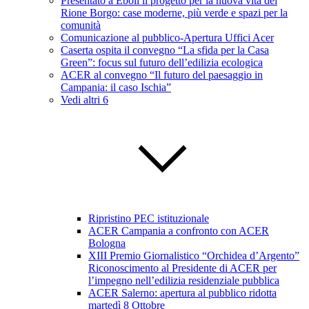
Presentato a Eboli il progetto per la nuova vita del
Rione Borgo: case moderne, più verde e spazi per la
comunità
Comunicazione al pubblico-Apertura Uffici Acer
Caserta ospita il convegno “La sfida per la Casa
Green”: focus sul futuro dell’edilizia ecologica
ACER al convegno “Il futuro del paesaggio in
Campania: il caso Ischia”
Vedi altri 6
Ripristino PEC istituzionale
ACER Campania a confronto con ACER
Bologna
XIII Premio Giornalistico “Orchidea d’Argento”
Riconoscimento al Presidente di ACER per
l’impegno nell’edilizia residenziale pubblica
ACER Salerno: apertura al pubblico ridotta
martedì 8 Ottobre