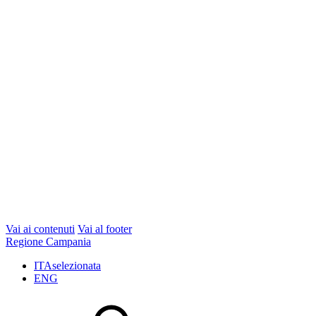
Vai ai contenuti
Vai al footer
Regione Campania
ITA
selezionata
ENG