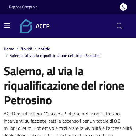
Vai ai contenuti
Vai al footer
Regione Campania
ACER
Home
/
Novità
/
notizie
/
Salerno, al via la riqualificazione del rione Petrosino
Salerno, al via la
riqualificazione del rione
Petrosino
Dettagli della notizia
ACER riqualificherà 10 scale a Salerno nel rione Petrosino.
Interventi su facciate, tetti e ascensori per un totale di 8,2
milioni di euro. L'obiettivo è migliorare la vivibilità e l'accessibilità
degli alloggi, integrando il quartiere nel tessuto urbano.