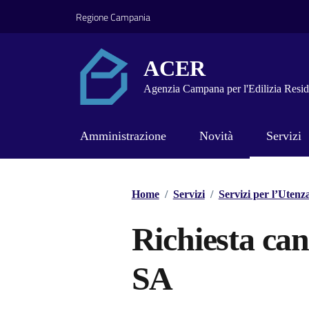
Vai ai contenuti
Vai al footer
Regione Campania
ACER
Agenzia Campana per l'Edilizia Resid
Amministrazione
Novità
Servizi
Home
/
Servizi
/
Servizi per l’Utenz
Richiesta can
SA