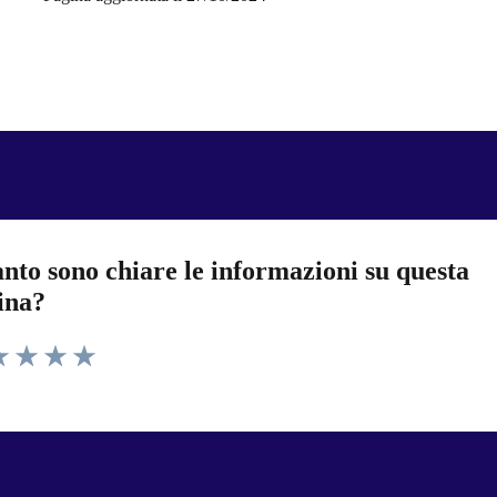
nto sono chiare le informazioni su questa
ina?
a 1 stelle su 5
luta 2 stelle su 5
Valuta 3 stelle su 5
Valuta 4 stelle su 5
Valuta 5 stelle su 5